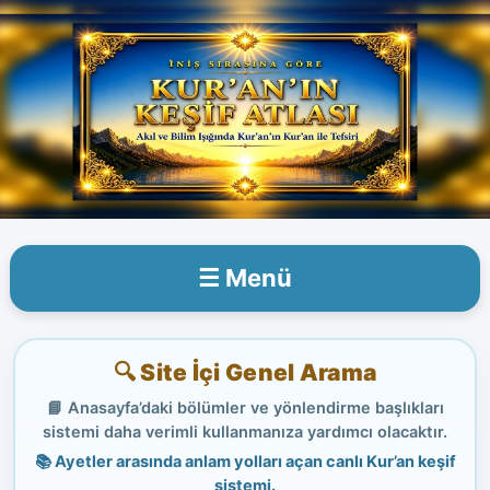
İçeriğe
atla
☰ Menü
🔍 Site İçi Genel Arama
📘 Anasayfa’daki bölümler ve yönlendirme başlıkları
sistemi daha verimli kullanmanıza yardımcı olacaktır.
📚 Ayetler arasında anlam yolları açan canlı Kur’an keşif
sistemi.