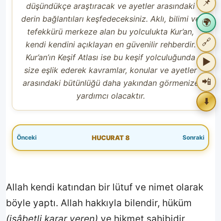
📌
düşündükçe araştıracak ve ayetler arasındaki
derin bağlantıları keşfedeceksiniz. Aklı, bilimi ve
🌍
tefekkürü merkeze alan bu yolculukta Kur’an,
🔗
kendi kendini açıklayan en güvenilir rehberdir.
Kur’an’ın Keşif Atlası ise bu keşif yolculuğunda
▶️
size eşlik ederek kavramlar, konular ve ayetler
📲
arasındaki bütünlüğü daha yakından görmenize
📊 Paylaşım Atlası
yardımcı olacaktır.
⬇️
Bugün
Son 7 Gün
HUCURAT 8
Son 30 Gün
Tüm Zamanlar
📤 Bugün En Çok Paylaşılan Ayetler
📊 Paylaşım Atlası
Allah kendi katından bir lütuf ve nimet olarak
böyle yaptı. Allah hakkıyla bilendir, hüküm
Bugün
Son 7 Gün
(isâbetli karar veren)
ve hikmet sahibidir