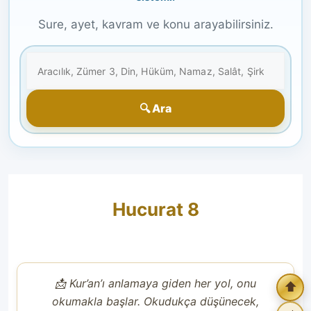
Sure, ayet, kavram ve konu arayabilirsiniz.
🔍 Ara
Hucurat 8
📩 Kur’an’ı anlamaya giden her yol, onu
⬆️
okumakla başlar. Okudukça düşünecek,