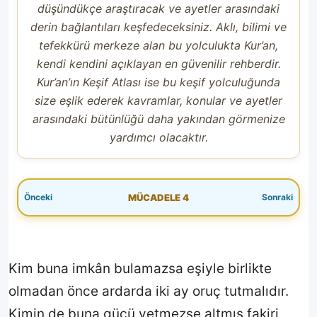
düşündükçe araştıracak ve ayetler arasındaki
derin bağlantıları keşfedeceksiniz. Aklı, bilimi ve
tefekkürü merkeze alan bu yolculukta Kur’an,
kendi kendini açıklayan en güvenilir rehberdir.
Kur’an’ın Keşif Atlası ise bu keşif yolculuğunda
size eşlik ederek kavramlar, konular ve ayetler
arasındaki bütünlüğü daha yakından görmenize
Paylaşım Atlası
yardımcı olacaktır.
Bugün
Son 7 Gün
MÜCADELE 4
Son 30 Gün
Tüm Zamanlar
Bugün En Çok Paylaşılan Ayetler
Kim buna imkân bulamazsa eşiyle birlikte
olmadan önce ardarda iki ay oruç tutmalıdır.
1
2
Kimin de buna gücü yetmezse altmış fakiri