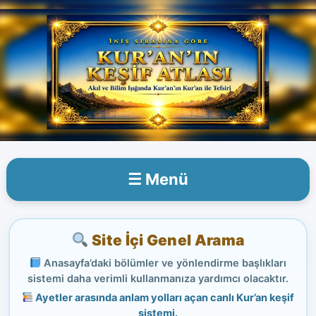
İçeriğe
atla
☰ Menü
Site İçi Genel Arama
Anasayfa’daki bölümler ve yönlendirme başlıkları
sistemi daha verimli kullanmanıza yardımcı olacaktır.
Ayetler arasında anlam yolları açan canlı Kur’an keşif
sistemi.