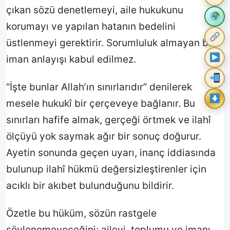
çıkan sözü denetlemeyi, aile hukukunu
korumayı ve yapılan hatanın bedelini
üstlenmeyi gerektirir. Sorumluluk almayan bir
iman anlayışı kabul edilmez.
“İşte bunlar Allah’ın sınırlarıdır” denilerek
mesele hukukî bir çerçeveye bağlanır. Bu
sınırları hafife almak, gerçeği örtmek ve ilahî
ölçüyü yok saymak ağır bir sonuç doğurur.
Ayetin sonunda geçen uyarı, inanç iddiasında
bulunup ilahî hükmü değersizleştirenler için
Paylaşım Atlası
acıklı bir akıbet bulunduğunu bildirir.
Bugün
Son 7 Gün
Özetle bu hüküm, sözün rastgele
söylenemeyeceğini; aileyi, toplumu ve imanı