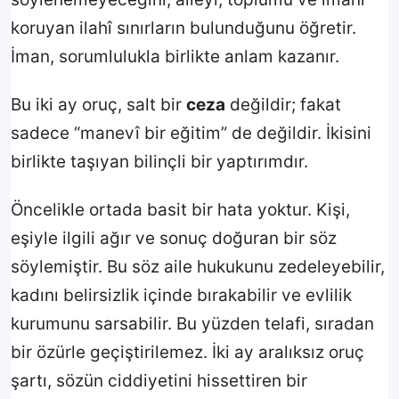
Son 30 Gün
Tüm Zamanlar
koruyan ilahî sınırların bulunduğunu öğretir.
İman, sorumlulukla birlikte anlam kazanır.
Bugün En Çok Paylaşılan Ayetler
Bu iki ay oruç, salt bir
ceza
değildir; fakat
1
2
sadece “manevî bir eğitim” de değildir. İkisini
birlikte taşıyan bilinçli bir yaptırımdır.
Bugün En Çok Paylaşılan Sureler
Öncelikle ortada basit bir hata yoktur. Kişi,
Alak
1
2
eşiyle ilgili ağır ve sonuç doğuran bir söz
söylemiştir. Bu söz aile hukukunu zedeleyebilir,
kadını belirsizlik içinde bırakabilir ve evlilik
Bugün En Çok Kullanılan Kanallar
kurumunu sarsabilir. Bu yüzden telafi, sıradan
Bağlantıyı Kopyala
1
1
bir özürle geçiştirilemez. İki ay aralıksız oruç
şartı, sözün ciddiyetini hissettiren bir
Facebook
2
1