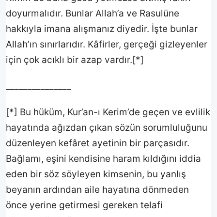
doyurmalıdır. Bunlar Allah’a ve Rasulüne
Bugün En Çok Paylaşılan Sureler
hakkıyla imana alışmanız diyedir. İşte bunlar
Allah’ın sınırlarıdır. Kâfirler, gerçeği gizleyenler
Alak
1
2
için çok acıklı bir azap vardır.[*]
Bugün En Çok Kullanılan Kanallar
_______________
Bağlantıyı Kopyala
1
1
[*] Bu hüküm, Kur’an-ı Kerim’de geçen ve evlilik
hayatında ağızdan çıkan sözün sorumluluğunu
Facebook
2
1
düzenleyen kefâret ayetinin bir parçasıdır.
Bağlamı, eşini kendisine haram kıldığını iddia
eden bir söz söyleyen kimsenin, bu yanlış
beyanın ardından aile hayatına dönmeden
önce yerine getirmesi gereken telafi