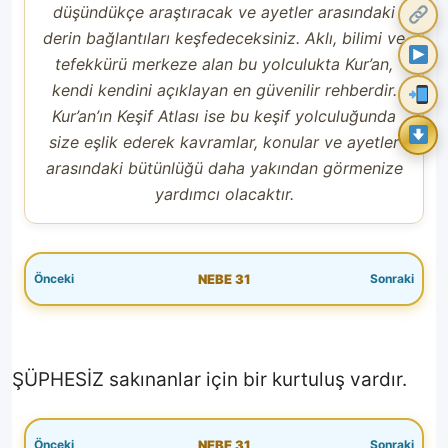
düşündükçe araştıracak ve ayetler arasındaki
derin bağlantıları keşfedeceksiniz. Aklı, bilimi ve
tefekkürü merkeze alan bu yolculukta Kur’an,
kendi kendini açıklayan en güvenilir rehberdir.
Kur’an’ın Keşif Atlası ise bu keşif yolculuğunda
size eşlik ederek kavramlar, konular ve ayetler
arasındaki bütünlüğü daha yakından görmenize
Paylaşım Atlası
yardımcı olacaktır.
Bugün
Son 7 Gün
NEBE 31
Son 30 Gün
Tüm Zamanlar
Bugün En Çok Paylaşılan Ayetler
ŞÜPHESİZ sakınanlar için bir kurtuluş vardır.
Paylaşım Atlası
Fecir 12
1
2
NEBE 31