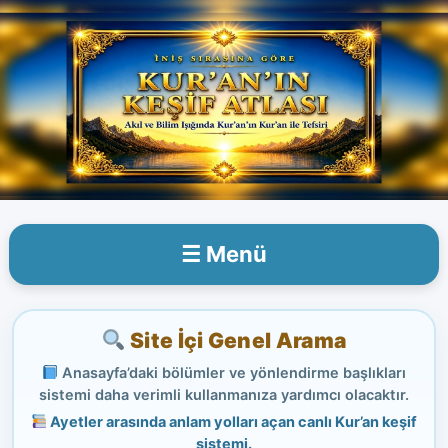
İçeriğe
atla
☰ Menü
Site İçi Genel Arama
Anasayfa’daki bölümler ve yönlendirme başlıkları
sistemi daha verimli kullanmanıza yardımcı olacaktır.
Ayetler arasında anlam yolları açan canlı Kur’an keşif
sistemi.