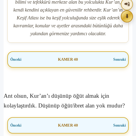
bilimi ve tefekkürü merkeze alan bu yolculukta Kur’an,
📲
kendi kendini açıklayan en güvenilir rehberdir. Kur’an’ın
Son 30 Gün
Tüm Zamanlar
⬇️
Keşif Atlası ise bu keşif yolculuğunda size eşlik ederek
kavramlar, konular ve ayetler arasındaki bütünlüğü daha
yakından görmenize yardımcı olacaktır.
Paylaşım Atlası verileri şu anda yüklenemedi.
KAMER 40
📊 Paylaşım Atlası
Ant olsun, Kur’an’ı düşünüp öğüt almak için
kolaylaştırdık. Düşünüp öğüt/ibret alan yok mudur?
Bugün
Son 7 Gün
KAMER 40
Son 30 Gün
Tüm Zamanlar