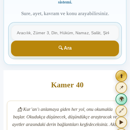
sistemi.
Sure, ayet, kavram ve konu arayabilirsiniz.
🔍 Ara
⬆️
Kamer 40
📌
🌍
📊 Paylaşım Atlası
📩 Kur’an’ı anlamaya giden her yol, onu okumakla
🔗
başlar. Okudukça düşünecek, düşündükçe araştıracak ve
▶️
ayetler arasındaki derin bağlantıları keşfedeceksiniz. Aklı,
Bugün
Son 7 Gün