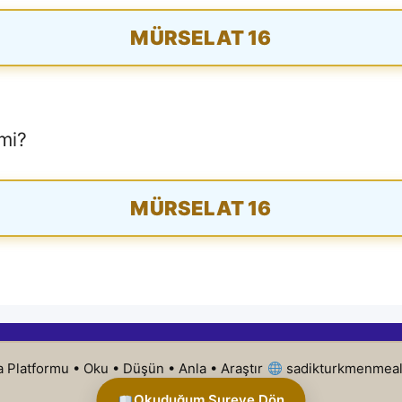
MÜRSELAT 16
 mi?
Paylaşım Atlası
MÜRSELAT 16
Son 7 Gün
Son 30 Gün
an
Bugün En Çok Paylaşılan
Sureler
 Platformu • Oku • Düşün • Anla • Araştır
sadikturkmenmeal
Henüz gerçek paylaşım kaydı
Okuduğum Sureye Dön