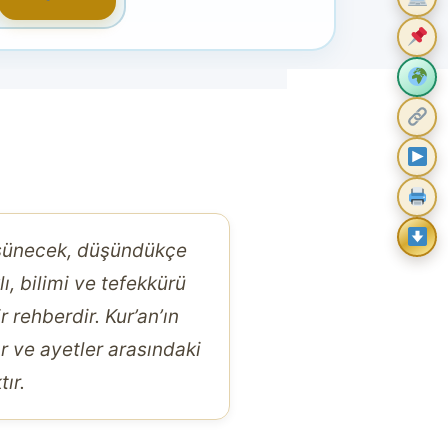
üşünecek, düşündükçe
ı, bilimi ve tefekkürü
 rehberdir. Kur’an’ın
r ve ayetler arasındaki
ır.