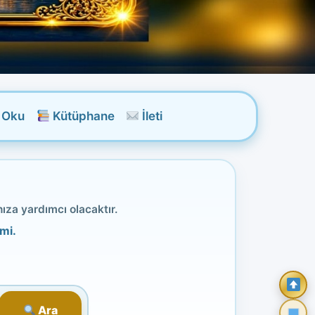
r Oku
Kütüphane
İleti
ıza yardımcı olacaktır.
emi.
Ara