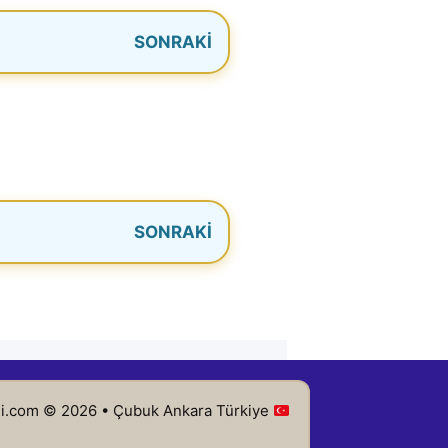
Tüm Zamanlar
Bugün En Çok Kullanılan
Kanallar
i.com © 2026 • Çubuk Ankara Türkiye
Henüz gerçek paylaşım kaydı