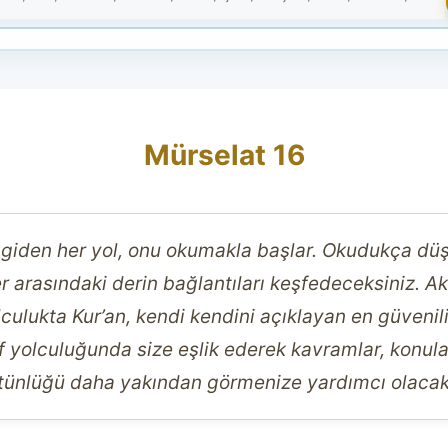
Mürselat 16
 giden her yol, onu okumakla başlar. Okudukça d
r arasındaki derin bağlantıları keşfedeceksiniz. Akl
ulukta Kur’an, kendi kendini açıklayan en güvenilir
şif yolculuğunda size eşlik ederek kavramlar, konula
tünlüğü daha yakından görmenize yardımcı olacakt