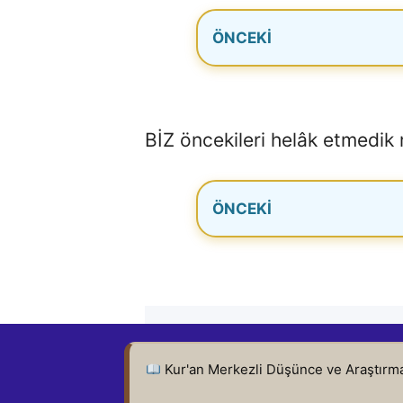
BİZ öncekileri helâk etmedik
Bugün
Bugün En Çok Paylaşıl
Ayetler
Kur'an Merkezli Düşünce ve Araştırma
Henüz gerçek paylaşım kaydı